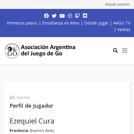
Iniciar sesión
Primeros pasos
|
Enseñanza en línea
|
Dónde jugar
|
AAGo TV
|
Ventas
Socios
Perfil de Jugador
Ezequiel Cura
Provincia:
Buenos Aires