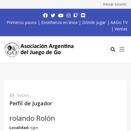
Iniciar sesión
Primeros pasos
|
Enseñanza en línea
|
Dónde jugar
|
AAGo TV
|
Ventas
Socios
Perfil de Jugador
rolando Rolón
Localidad:
tigre