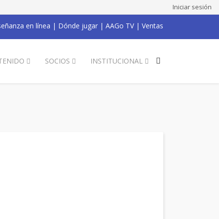
Iniciar sesión
eñanza en línea
|
Dónde jugar
|
AAGo TV
|
Ventas
TENIDO
SOCIOS
INSTITUCIONAL