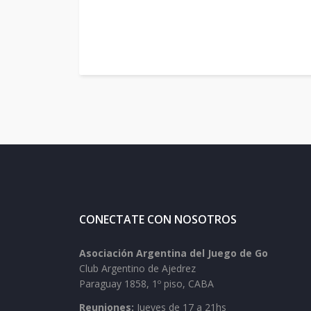
CONECTATE CON NOSOTROS
Asociación Argentina del Juego de Go
Club Argentino de Ajedrez
Paraguay 1858, 1º piso, CABA
Reuniones:
Jueves de 17 a 21hs