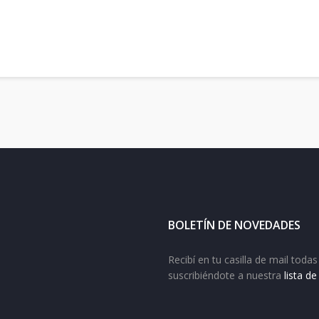
BOLETÍN DE NOVEDADES
Recibí en tu casilla de mail tod
suscribiéndote a nuestra
lista d