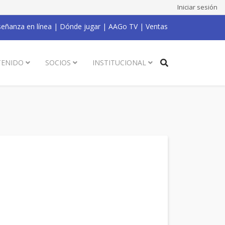
Iniciar sesión
eñanza en línea
|
Dónde jugar
|
AAGo TV
|
Ventas
ENIDO
SOCIOS
INSTITUCIONAL