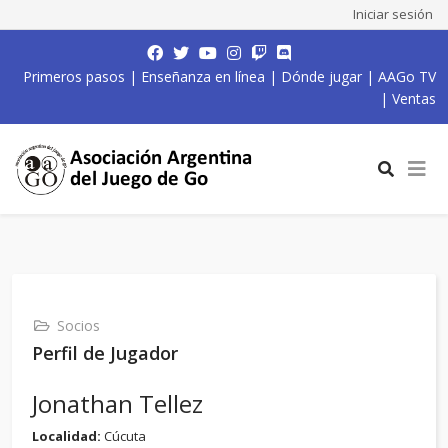
Iniciar sesión
Primeros pasos
|
Enseñanza en línea
|
Dónde jugar
|
AAGo TV
|
Ventas
Socios
Perfil de Jugador
Jonathan Tellez
Localidad:
Cúcuta