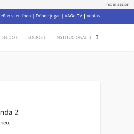
Iniciar sesión
eñanza en línea
|
Dónde jugar
|
AAGo TV
|
Ventas
TENIDO
SOCIOS
INSTITUCIONAL
onda 2
rneo.