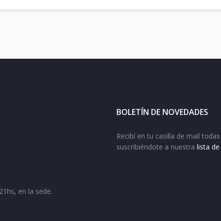
BOLETÍN DE NOVEDADES
Recibí en tu casilla de mail tod
suscribiéndote a nuestra
lista d
21hs, en la sede.