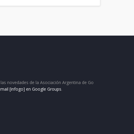
as las novedades de la Asociación Argentina de Go
e mail [infogo] en Google Groups
.