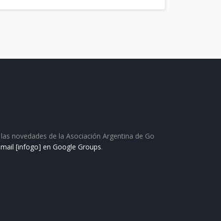
as las novedades de la Asociación Argentina de Go
e mail [infogo] en Google Groups
.