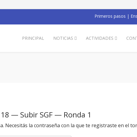
Primeros pasos
|
Ens
PRINCIPAL
NOTICIAS
ACTIVIDADES
CON
018 — Subir SGF — Ronda 1
da. Necesitás la contraseña con la que te registraste en el to