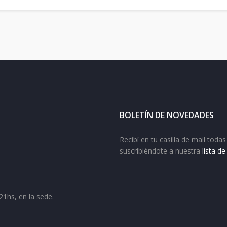
BOLETÍN DE NOVEDADES
Recibí en tu casilla de mail tod
suscribiéndote a nuestra
lista d
21hs, en la sede.