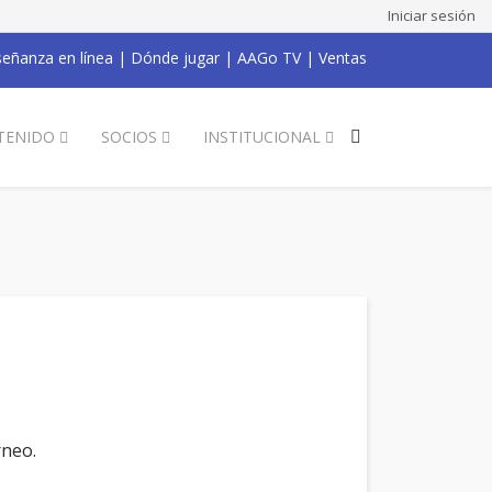
Iniciar sesión
eñanza en línea
|
Dónde jugar
|
AAGo TV
|
Ventas
TENIDO
SOCIOS
INSTITUCIONAL
rneo.