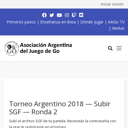
Iniciar sesión
Primeros pasos
|
Enseñanza en línea
|
Dónde jugar
|
AAGo TV
|
Ventas
Torneo Argentino 2018 — Subir
SGF — Ronda 2
Subí el archivo SGF de tu partida. Necesitás la contraseña con
la que te registraste en el torneo.