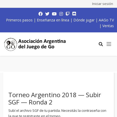
Iniciar sesión
Primeros pasos
|
Enseñanza en línea
|
Dónde jugar
|
AAGo TV
|
Ventas
Torneo Argentino 2018 — Subir
SGF — Ronda 2
Subí el archivo SGF de tu partida. Necesitás la contraseña con
la que te registraste en el torneo.