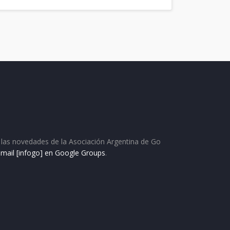
as las novedades de la Asociación Argentina de Go
e mail [infogo] en Google Groups
.