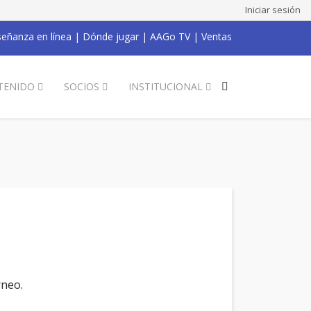
Iniciar sesión
eñanza en línea
|
Dónde jugar
|
AAGo TV
|
Ventas
TENIDO
SOCIOS
INSTITUCIONAL
rneo.