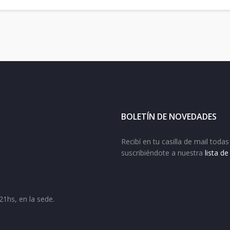
BOLETÍN DE NOVEDADES
Recibí en tu casilla de mail tod
suscribiéndote a nuestra
lista d
21hs, en la sede.