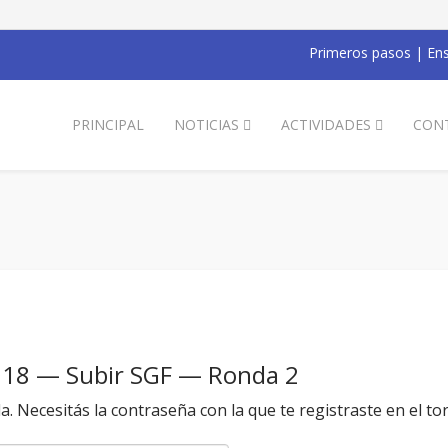
Primeros pasos
|
Ens
PRINCIPAL
NOTICIAS
ACTIVIDADES
CON
018 — Subir SGF — Ronda 2
da. Necesitás la contraseña con la que te registraste en el to