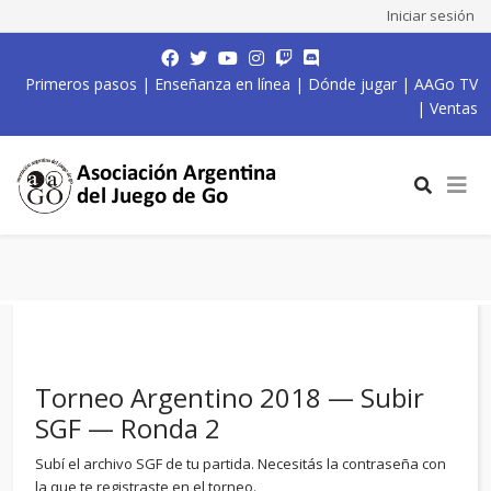
Iniciar sesión
Primeros pasos
|
Enseñanza en línea
|
Dónde jugar
|
AAGo TV
|
Ventas
Torneo Argentino 2018 — Subir
SGF — Ronda 2
Subí el archivo SGF de tu partida. Necesitás la contraseña con
la que te registraste en el torneo.