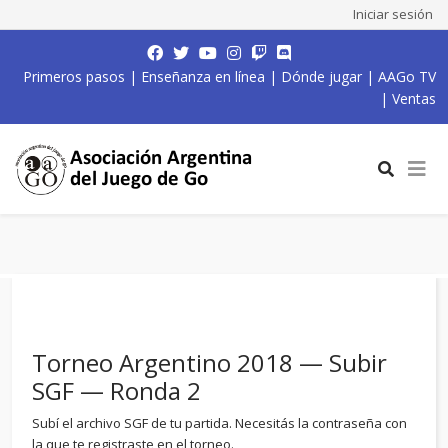
Iniciar sesión
Primeros pasos
|
Enseñanza en línea
|
Dónde jugar
|
AAGo TV
|
Ventas
Torneo Argentino 2018 — Subir
SGF — Ronda 2
Subí el archivo SGF de tu partida. Necesitás la contraseña con
la que te registraste en el torneo.