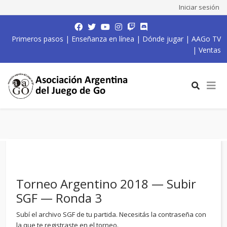
Iniciar sesión
Primeros pasos
|
Enseñanza en línea
|
Dónde jugar
|
AAGo TV
|
Ventas
Torneo Argentino 2018 — Subir
SGF — Ronda 3
Subí el archivo SGF de tu partida. Necesitás la contraseña con
la que te registraste en el torneo.