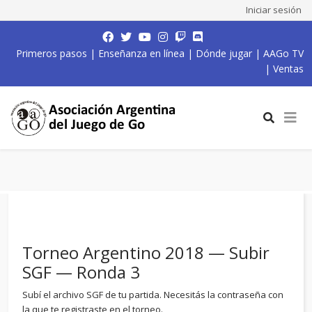
Iniciar sesión
Primeros pasos
|
Enseñanza en línea
|
Dónde jugar
|
AAGo TV
|
Ventas
Torneo Argentino 2018 — Subir
SGF — Ronda 3
Subí el archivo SGF de tu partida. Necesitás la contraseña con
la que te registraste en el torneo.