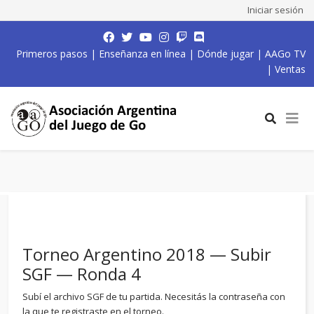
Iniciar sesión
Primeros pasos
|
Enseñanza en línea
|
Dónde jugar
|
AAGo TV
|
Ventas
Torneo Argentino 2018 — Subir
SGF — Ronda 4
Subí el archivo SGF de tu partida. Necesitás la contraseña con
la que te registraste en el torneo.