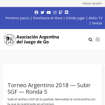
Iniciar sesión
Primeros pasos
|
Enseñanza en línea
|
Dónde jugar
|
AAGo TV
|
Ventas
Torneo Argentino 2018 — Subir
SGF — Ronda 5
Subí el archivo SGF de tu partida. Necesitás la contraseña con
la que te registraste en el torneo.