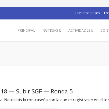
Primeros pasos
|
Ens
PRINCIPAL
NOTICIAS
ACTIVIDADES
CON
018 — Subir SGF — Ronda 5
da. Necesitás la contraseña con la que te registraste en el to