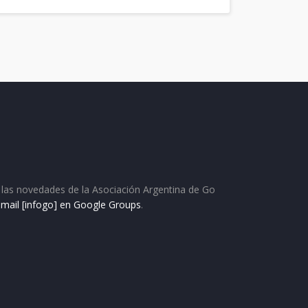
as las novedades de la Asociación Argentina de Go
e mail [infogo] en Google Groups
.