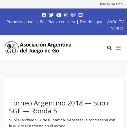
Iniciar sesión
Primeros pasos
|
Enseñanza en línea
|
Dónde jugar
|
AAGo TV
|
Ventas
Torneo Argentino 2018 — Subir
SGF — Ronda 5
Subí el archivo SGF de tu partida. Necesitás la contraseña con
la que te registraste en el torneo.