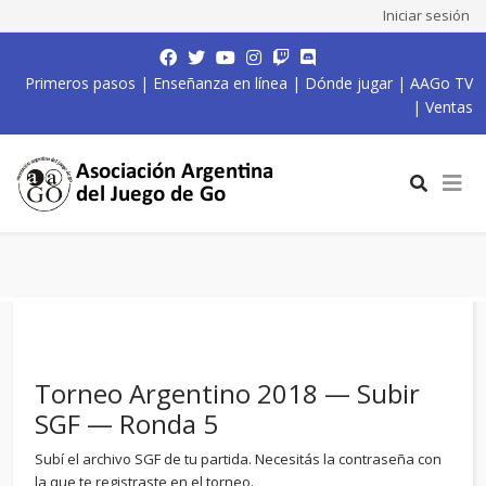
Iniciar sesión
Primeros pasos
|
Enseñanza en línea
|
Dónde jugar
|
AAGo TV
|
Ventas
Torneo Argentino 2018 — Subir
SGF — Ronda 5
Subí el archivo SGF de tu partida. Necesitás la contraseña con
la que te registraste en el torneo.