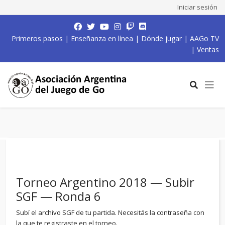
Iniciar sesión
Primeros pasos
|
Enseñanza en línea
|
Dónde jugar
|
AAGo TV
|
Ventas
Torneo Argentino 2018 — Subir
SGF — Ronda 6
Subí el archivo SGF de tu partida. Necesitás la contraseña con
la que te registraste en el torneo.