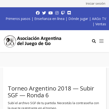
Iniciar sesión
Primeros pasos
|
Enseñanza en línea
|
Dónde jugar
|
AAGo TV
|
Ventas
Torneo Argentino 2018 — Subir
SGF — Ronda 6
Subí el archivo SGF de tu partida. Necesitás la contraseña con
la que te registraste en el torneo.