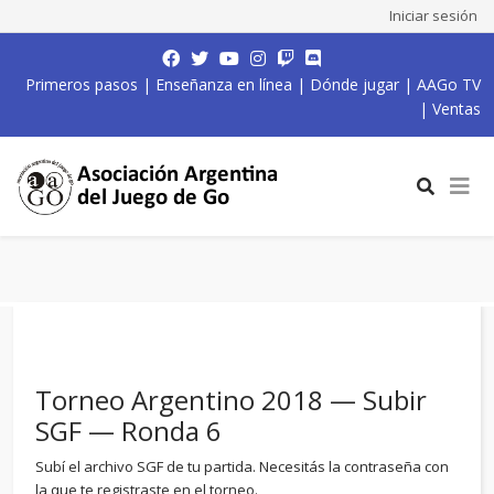
Iniciar sesión
Primeros pasos
|
Enseñanza en línea
|
Dónde jugar
|
AAGo TV
|
Ventas
Torneo Argentino 2018 — Subir
SGF — Ronda 6
Subí el archivo SGF de tu partida. Necesitás la contraseña con
la que te registraste en el torneo.