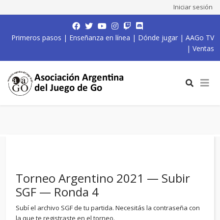
Iniciar sesión
Primeros pasos
|
Enseñanza en línea
|
Dónde jugar
|
AAGo TV
|
Ventas
Torneo Argentino 2021 — Subir
SGF — Ronda 4
Subí el archivo SGF de tu partida. Necesitás la contraseña con
la que te registraste en el torneo.