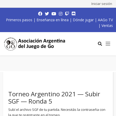
Iniciar sesión
Primeros pasos
|
Enseñanza en línea
|
Dónde jugar
|
AAGo TV
|
Ventas
Torneo Argentino 2021 — Subir
SGF — Ronda 5
Subí el archivo SGF de tu partida. Necesitás la contraseña con
la que te registraste en el torneo.