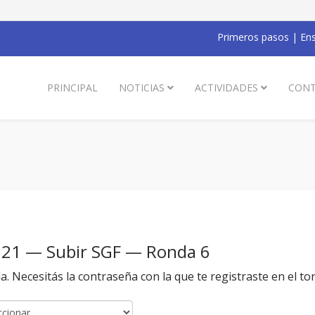
Primeros pasos
|
Ens
PRINCIPAL
NOTICIAS
ACTIVIDADES
CONT
021 — Subir SGF — Ronda 6
da. Necesitás la contraseña con la que te registraste en el to