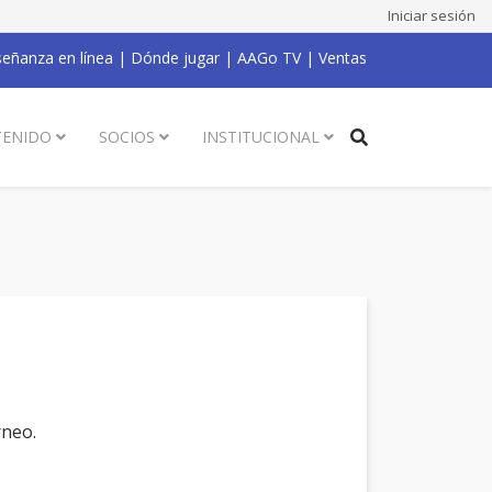
Iniciar sesión
eñanza en línea
|
Dónde jugar
|
AAGo TV
|
Ventas
ENIDO
SOCIOS
INSTITUCIONAL
rneo.