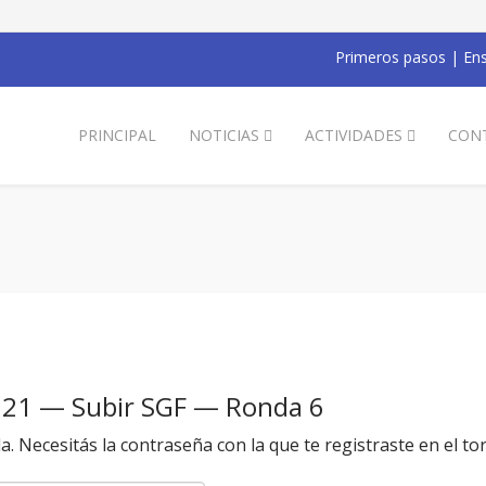
Primeros pasos
|
Ens
PRINCIPAL
NOTICIAS
ACTIVIDADES
CON
021 — Subir SGF — Ronda 6
da. Necesitás la contraseña con la que te registraste en el to