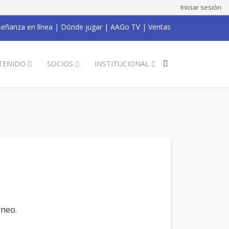
Iniciar sesión
eñanza en línea
|
Dónde jugar
|
AAGo TV
|
Ventas
TENIDO
SOCIOS
INSTITUCIONAL
rneo.