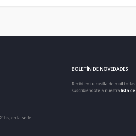
BOLETÍN DE NOVEDADES
Recibí en tu casilla de mail tod
suscribiéndote a nuestra
lista d
21hs, en la sede.