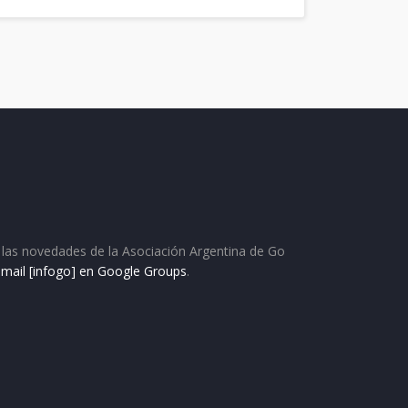
as las novedades de la Asociación Argentina de Go
e mail [infogo] en Google Groups
.