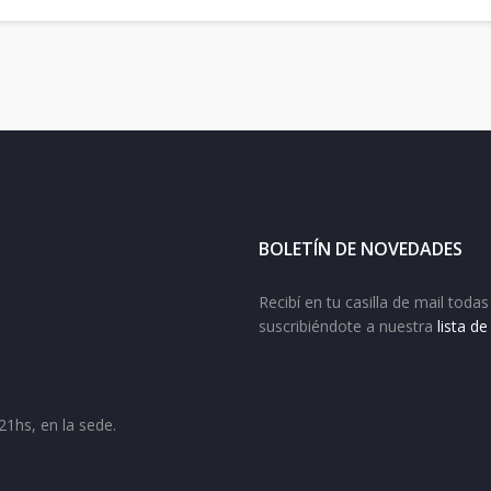
BOLETÍN DE NOVEDADES
Recibí en tu casilla de mail tod
suscribiéndote a nuestra
lista d
21hs, en la sede.