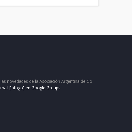
as las novedades de la Asociación Argentina de Go
e mail [infogo] en Google Groups
.