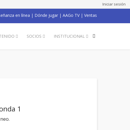
Iniciar sesión
eñanza en línea
|
Dónde jugar
|
AAGo TV
|
Ventas
TENIDO
SOCIOS
INSTITUCIONAL
Ronda 1
rneo.