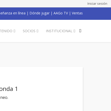
Iniciar sesión
eñanza en línea
|
Dónde jugar
|
AAGo TV
|
Ventas
TENIDO
SOCIOS
INSTITUCIONAL
Ronda 1
rneo.