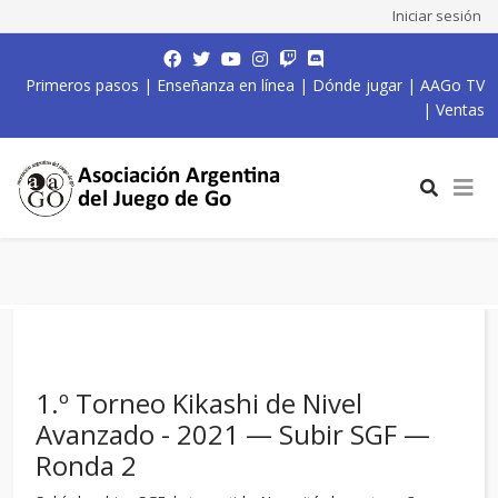
Iniciar sesión
Primeros pasos
|
Enseñanza en línea
|
Dónde jugar
|
AAGo TV
|
Ventas
1.º Torneo Kikashi de Nivel
Avanzado - 2021 — Subir SGF —
Ronda 2