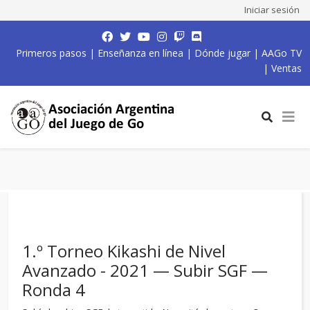
Iniciar sesión
Primeros pasos
|
Enseñanza en línea
|
Dónde jugar
|
AAGo TV
|
Ventas
1.º Torneo Kikashi de Nivel
Avanzado - 2021 — Subir SGF —
Ronda 4