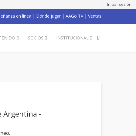
Iniciar sesión
eñanza en línea
|
Dónde jugar
|
AAGo TV
|
Ventas
TENIDO
SOCIOS
INSTITUCIONAL
e Argentina -
rneo.