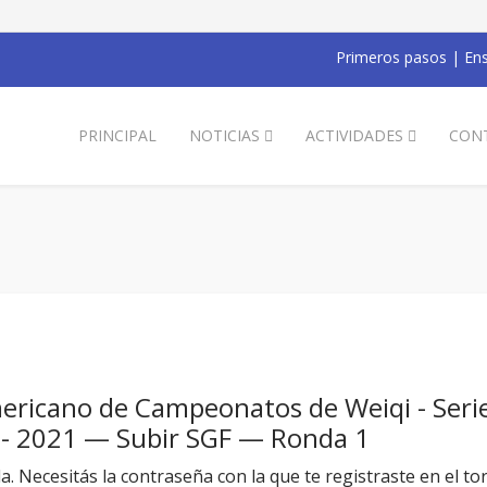
Primeros pasos
|
Ens
PRINCIPAL
NOTICIAS
ACTIVIDADES
CON
mericano de Campeonatos de Weiqi - Seri
ne - 2021 — Subir SGF — Ronda 1
da. Necesitás la contraseña con la que te registraste en el to