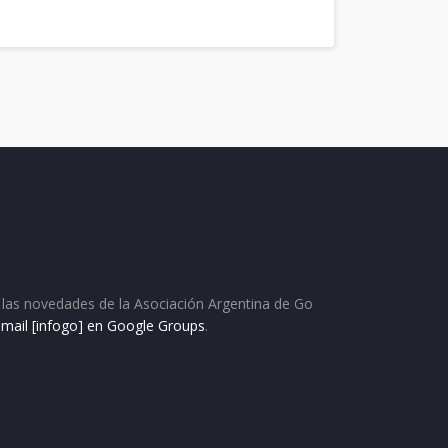
as las novedades de la Asociación Argentina de Go
e mail [infogo] en Google Groups
.