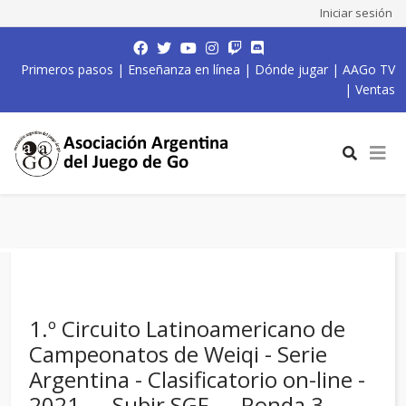
Iniciar sesión
Primeros pasos
|
Enseñanza en línea
|
Dónde jugar
|
AAGo TV
|
Ventas
1.º Circuito Latinoamericano de
Campeonatos de Weiqi - Serie
Argentina - Clasificatorio on-line -
2021 — Subir SGF — Ronda 3