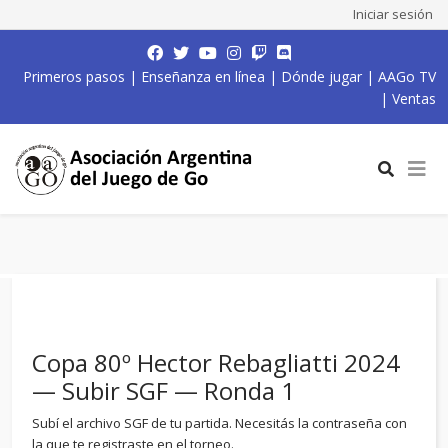
Iniciar sesión
Primeros pasos
|
Enseñanza en línea
|
Dónde jugar
|
AAGo TV
|
Ventas
Copa 80º Hector Rebagliatti 2024
— Subir SGF — Ronda 1
Subí el archivo SGF de tu partida. Necesitás la contraseña con
la que te registraste en el torneo.