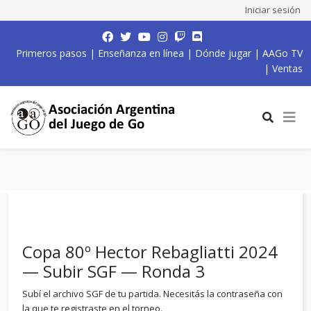
Iniciar sesión
Primeros pasos
|
Enseñanza en línea
|
Dónde jugar
|
AAGo TV
|
Ventas
Copa 80º Hector Rebagliatti 2024
— Subir SGF — Ronda 3
Subí el archivo SGF de tu partida. Necesitás la contraseña con
la que te registraste en el torneo.