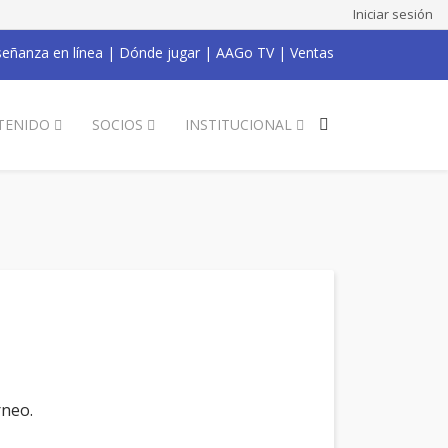
Iniciar sesión
eñanza en línea
|
Dónde jugar
|
AAGo TV
|
Ventas
TENIDO
SOCIOS
INSTITUCIONAL
rneo.