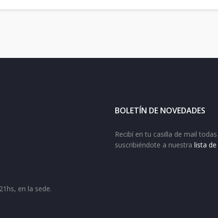
BOLETÍN DE NOVEDADES
Recibí en tu casilla de mail tod
suscribiéndote a nuestra
lista d
21hs, en la sede.