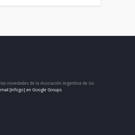
as las novedades de la Asociación Argentina de Go
e mail [infogo] en Google Groups
.