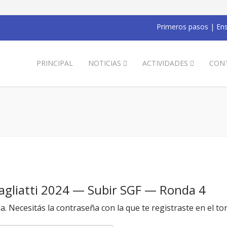
Primeros pasos
|
Ens
PRINCIPAL
NOTICIAS
ACTIVIDADES
CON
agliatti 2024 — Subir SGF — Ronda 4
da. Necesitás la contraseña con la que te registraste en el to