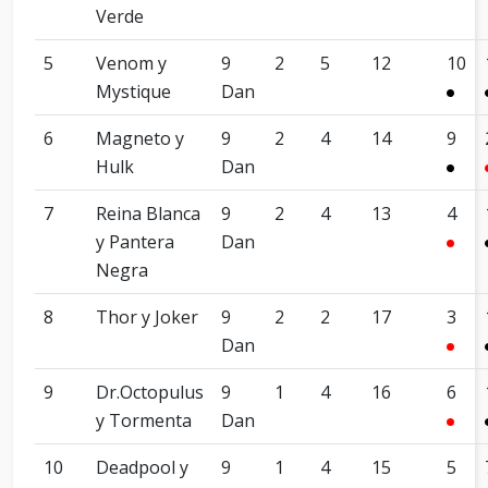
Verde
5
Venom y
9
2
5
12
10
Mystique
Dan
6
Magneto y
9
2
4
14
9
Hulk
Dan
7
Reina Blanca
9
2
4
13
4
y Pantera
Dan
Negra
8
Thor y Joker
9
2
2
17
3
Dan
9
Dr.Octopulus
9
1
4
16
6
y Tormenta
Dan
10
Deadpool y
9
1
4
15
5