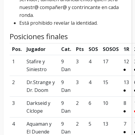
nuestr@ compañer@ y contrincante en cada
ronda.
Está prohibido revelar la identidad.
Posiciones finales
Pos.
Jugador
Cat.
Pts
SOS
SOSOS
1R
1
Stafire y
9
3
4
17
12
Siniestro
Dan
2
Dr.Strange y
9
3
4
15
13
Dr. Doom
Dan
3
Darkseid y
9
2
6
10
8
Cíclope
Dan
4
Aquaman y
9
2
5
13
7
El Duende
Dan