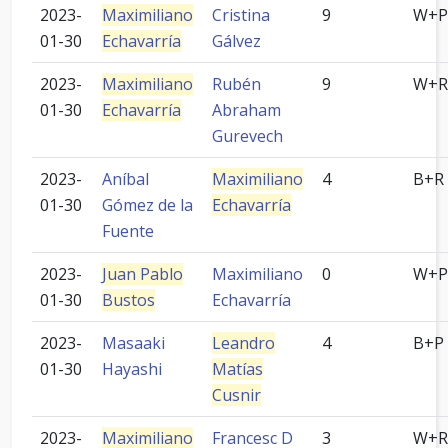
2023-
Maximiliano
Cristina
9
W+P
01-30
Echavarría
Gálvez
2023-
Maximiliano
Rubén
9
W+R
01-30
Echavarría
Abraham
Gurevech
2023-
Aníbal
Maximiliano
4
B+R
01-30
Gómez de la
Echavarría
Fuente
2023-
Juan Pablo
Maximiliano
0
W+P
01-30
Bustos
Echavarría
2023-
Masaaki
Leandro
4
B+P
01-30
Hayashi
Matías
Cusnir
2023-
Maximiliano
Francesc D
3
W+R