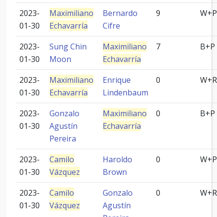
2023-
Maximiliano
Bernardo
9
W+P
01-30
Echavarría
Cifre
2023-
Sung Chin
Maximiliano
7
B+P
01-30
Moon
Echavarría
2023-
Maximiliano
Enrique
0
W+R
01-30
Echavarría
Lindenbaum
2023-
Gonzalo
Maximiliano
0
B+P
01-30
Agustín
Echavarría
Pereira
2023-
Camilo
Haroldo
0
W+P
01-30
Vázquez
Brown
2023-
Camilo
Gonzalo
0
W+R
01-30
Vázquez
Agustín