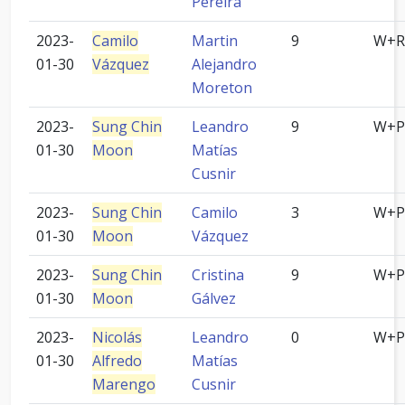
Pereira
2023-
Camilo
Martin
9
W+R
01-30
Vázquez
Alejandro
Moreton
2023-
Sung Chin
Leandro
9
W+P
01-30
Moon
Matías
Cusnir
2023-
Sung Chin
Camilo
3
W+P
01-30
Moon
Vázquez
2023-
Sung Chin
Cristina
9
W+P
01-30
Moon
Gálvez
2023-
Nicolás
Leandro
0
W+P
01-30
Alfredo
Matías
Marengo
Cusnir