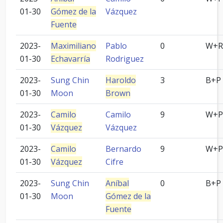
01-30
Gómez de la
Vázquez
Fuente
2023-
Maximiliano
Pablo
0
W+R
01-30
Echavarría
Rodriguez
2023-
Sung Chin
Haroldo
3
B+P
01-30
Moon
Brown
2023-
Camilo
Camilo
9
W+P
01-30
Vázquez
Vázquez
2023-
Camilo
Bernardo
9
W+P
01-30
Vázquez
Cifre
2023-
Sung Chin
Aníbal
0
B+P
01-30
Moon
Gómez de la
Fuente