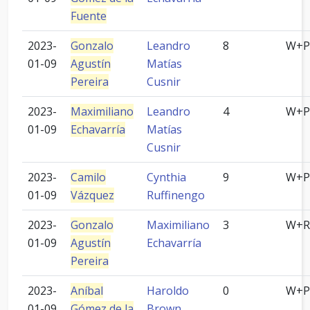
Fuente
2023-
Gonzalo
Leandro
8
W+P
01-09
Agustín
Matías
Pereira
Cusnir
2023-
Maximiliano
Leandro
4
W+P
01-09
Echavarría
Matías
Cusnir
2023-
Camilo
Cynthia
9
W+P
01-09
Vázquez
Ruffinengo
2023-
Gonzalo
Maximiliano
3
W+R
01-09
Agustín
Echavarría
Pereira
2023-
Aníbal
Haroldo
0
W+P
01-09
Gómez de la
Brown