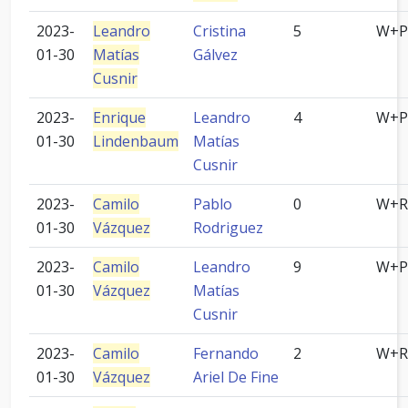
2023-
Leandro
Cristina
5
W+P
01-30
Matías
Gálvez
Cusnir
2023-
Enrique
Leandro
4
W+P
01-30
Lindenbaum
Matías
Cusnir
2023-
Camilo
Pablo
0
W+R
01-30
Vázquez
Rodriguez
2023-
Camilo
Leandro
9
W+P
01-30
Vázquez
Matías
Cusnir
2023-
Camilo
Fernando
2
W+R
01-30
Vázquez
Ariel De Fine