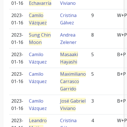
01-16
Echavarría
Viviano
2023-
Camilo
Cristina
9
W+P
01-16
Vázquez
Gálvez
2023-
Sung Chin
Andrea
8
W+P
01-16
Moon
Zelener
2023-
Camilo
Masaaki
5
B+P
01-16
Vázquez
Hayashi
2023-
Camilo
Maximiliano
5
B+P
01-16
Vázquez
Carrasco
Garrido
2023-
Camilo
José Gabriel
3
B+P
01-16
Vázquez
Viviano
2023-
Leandro
Cristina
4
W+P