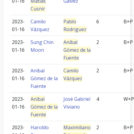
01-16
Matías
Gálvez
Cusnir
2023-
Camilo
Pablo
6
B+P
01-16
Vázquez
Rodriguez
2023-
Sung Chin
Aníbal
2
B+P
01-16
Moon
Gómez de la
Fuente
2023-
Aníbal
Camilo
2
B+P
01-16
Gómez de la
Vázquez
Fuente
2023-
Aníbal
José Gabriel
4
W+P
01-16
Gómez de la
Viviano
Fuente
2023-
Haroldo
Maximiliano
2
B+P