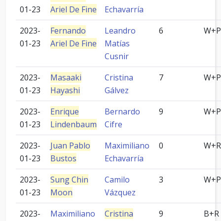
01-23
Ariel De Fine
Echavarría
2023-
Fernando
Leandro
6
W+P
01-23
Ariel De Fine
Matías
Cusnir
2023-
Masaaki
Cristina
7
W+P
01-23
Hayashi
Gálvez
2023-
Enrique
Bernardo
9
W+P
01-23
Lindenbaum
Cifre
2023-
Juan Pablo
Maximiliano
0
W+R
01-23
Bustos
Echavarría
2023-
Sung Chin
Camilo
3
W+P
01-23
Moon
Vázquez
2023-
Maximiliano
Cristina
9
B+R