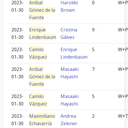
2023-
Aníbal
Haroldo
0
W+P
01-30
Gómez de la
Brown
Fuente
2023-
Enrique
Cristina
9
W+P
01-30
Lindenbaum
Gálvez
2023-
Camilo
Enrique
5
W+P
01-30
Vázquez
Lindenbaum
2023-
Aníbal
Masaaki
7
W+P
01-30
Gómez de la
Hayashi
Fuente
2023-
Camilo
Masaaki
5
W+P
01-30
Vázquez
Hayashi
2023-
Maximiliano
Andrea
2
W+
01-30
Echavarría
Zelener