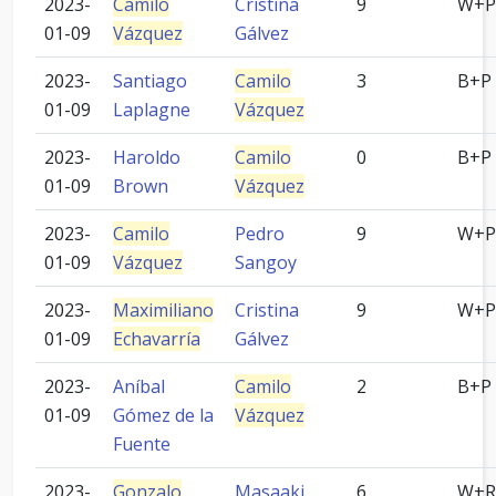
2023-
Camilo
Cristina
9
W+P
01-09
Vázquez
Gálvez
2023-
Santiago
Camilo
3
B+P
01-09
Laplagne
Vázquez
2023-
Haroldo
Camilo
0
B+P
01-09
Brown
Vázquez
2023-
Camilo
Pedro
9
W+P
01-09
Vázquez
Sangoy
2023-
Maximiliano
Cristina
9
W+P
01-09
Echavarría
Gálvez
2023-
Aníbal
Camilo
2
B+P
01-09
Gómez de la
Vázquez
Fuente
2023-
Gonzalo
Masaaki
6
W+R