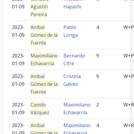
01-09
Agustín
Hayashi
Pereira
2023-
Aníbal
Pablo
4
W+P
01-09
Gómez de la
Longa
Fuente
2023-
Maximiliano
Bernardo
9
W+P
01-09
Echavarría
Cifre
2023-
Aníbal
Cristina
9
W+P
01-09
Gómez de la
Gálvez
Fuente
2023-
Camilo
Maximiliano
2
W+R
01-09
Vázquez
Echavarría
2023-
Aníbal
Maximiliano
4
W+R
01-09
Gómez de la
Echavarría