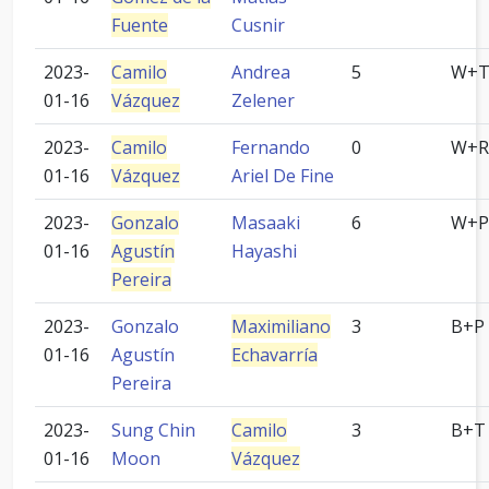
Fuente
Cusnir
2023-
Camilo
Andrea
5
W+
01-16
Vázquez
Zelener
2023-
Camilo
Fernando
0
W+R
01-16
Vázquez
Ariel De Fine
2023-
Gonzalo
Masaaki
6
W+P
01-16
Agustín
Hayashi
Pereira
2023-
Gonzalo
Maximiliano
3
B+P
01-16
Agustín
Echavarría
Pereira
2023-
Sung Chin
Camilo
3
B+T
01-16
Moon
Vázquez