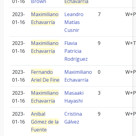
01-16
Brown
Echavarría
2023-
Maximiliano
Leandro
7
W+P
01-16
Echavarría
Matías
Cusnir
2023-
Maximiliano
Flavia
9
W+
01-16
Echavarría
Patricia
Rodríguez
2023-
Fernando
Maximiliano
0
W+P
01-16
Ariel De Fine
Echavarría
2023-
Maximiliano
Masaaki
3
W+P
01-16
Echavarría
Hayashi
2023-
Aníbal
Cristina
9
W+P
01-16
Gómez de la
Gálvez
Fuente