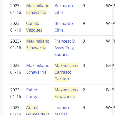
2023-
Maximiliano
Bernardo
9
W+P
01-16
Echavarría
Cifre
2023-
Camilo
Bernardo
9
W+P
01-16
Vázquez
Cifre
2023-
Maximiliano
Francesc D
3
W+R
01-16
Echavarría
Assis Puig
Sadurni
2023-
Maximiliano
Maximiliano
3
B+P
01-16
Echavarría
Carrasco
Garrido
2023-
Pablo
Maximiliano
2
B+P
01-16
Longa
Echavarría
2023-
Aníbal
Leandro
9
W+P
01-16
Gómez de la
Matías