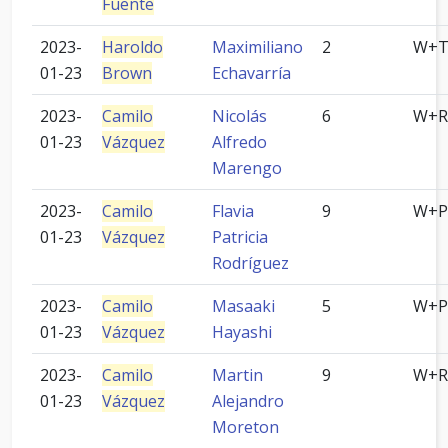
Fuente
2023-
Haroldo
Maximiliano
2
W+
01-23
Brown
Echavarría
2023-
Camilo
Nicolás
6
W+R
01-23
Vázquez
Alfredo
Marengo
2023-
Camilo
Flavia
9
W+P
01-23
Vázquez
Patricia
Rodríguez
2023-
Camilo
Masaaki
5
W+P
01-23
Vázquez
Hayashi
2023-
Camilo
Martin
9
W+R
01-23
Vázquez
Alejandro
Moreton