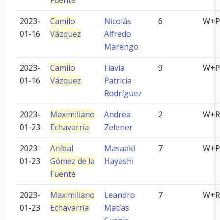
Fuente
2023-
Camilo
Nicolás
6
W+P
01-16
Vázquez
Alfredo
Marengo
2023-
Camilo
Flavia
9
W+P
01-16
Vázquez
Patricia
Rodríguez
2023-
Maximiliano
Andrea
2
W+R
01-23
Echavarría
Zelener
2023-
Aníbal
Masaaki
7
W+P
01-23
Gómez de la
Hayashi
Fuente
2023-
Maximiliano
Leandro
7
W+R
01-23
Echavarría
Matías