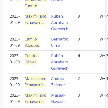
Fuente
2023-
Maximiliano
Rubén
9
W+P
01-09
Echavarría
Abraham
Gurevech
2023-
Camilo
Bernardo
9
W+P
01-09
Vázquez
Cifre
2023-
Cristina
Rubén
4
W+P
01-09
Gálvez
Abraham
Gurevech
2023-
Maximiliano
Andrea
2
W+R
01-09
Echavarría
Zelener
2023-
Maximiliano
Masaaki
3
W+R
01-09
Echavarría
Hayashi