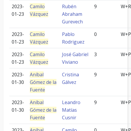
2023-
Camilo
Rubén
9
W+R
01-23
Vázquez
Abraham
Gurevech
2023-
Camilo
Pablo
0
W+P
01-23
Vázquez
Rodriguez
2023-
Camilo
José Gabriel
3
W+P
01-23
Vázquez
Viviano
2023-
Aníbal
Cristina
9
W+P
01-30
Gómez de la
Gálvez
Fuente
2023-
Aníbal
Leandro
9
W+P
01-30
Gómez de la
Matías
Fuente
Cusnir
2023-
Aníbal
Camilo
0
W+P