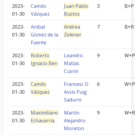
2023-
Camilo
Juan Pablo
3
B+P
01-30
Vázquez
Bustos
2023-
Aníbal
Andrea
7
B+R
01-30
Gómez de la
Zelener
Fuente
2023-
Roberto
Leandro
9
W+P
01-30
Ignacio Ben
Matías
Cusnir
2023-
Camilo
Francesc D
6
W+P
01-30
Vázquez
Assis Puig
Sadurni
2023-
Maximiliano
Martin
9
W+R
01-30
Echavarría
Alejandro
Moreton