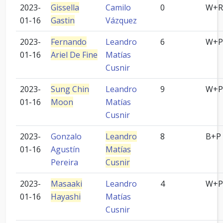
2023-
Gissella
Camilo
0
W+R
01-16
Gastin
Vázquez
2023-
Fernando
Leandro
6
W+P
01-16
Ariel De Fine
Matías
Cusnir
2023-
Sung Chin
Leandro
9
W+P
01-16
Moon
Matías
Cusnir
2023-
Gonzalo
Leandro
8
B+P
01-16
Agustín
Matías
Pereira
Cusnir
2023-
Masaaki
Leandro
4
W+P
01-16
Hayashi
Matías
Cusnir