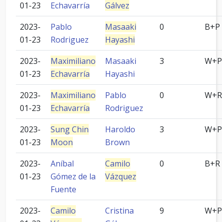
01-23
Echavarría
Gálvez
2023-
Pablo
Masaaki
0
B+P
01-23
Rodriguez
Hayashi
2023-
Maximiliano
Masaaki
3
W+P
01-23
Echavarría
Hayashi
2023-
Maximiliano
Pablo
0
W+R
01-23
Echavarría
Rodriguez
2023-
Sung Chin
Haroldo
3
W+P
01-23
Moon
Brown
2023-
Aníbal
Camilo
0
B+R
01-23
Gómez de la
Vázquez
Fuente
2023-
Camilo
Cristina
9
W+P