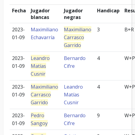
Fecha
Jugador
Jugador
Handicap
Res
blancas
negras
2023-
Maximiliano
Maximiliano
3
B+R
01-09
Echavarría
Carrasco
Garrido
2023-
Leandro
Bernardo
4
W+P
01-09
Matías
Cifre
Cusnir
2023-
Maximiliano
Leandro
4
W+P
01-09
Carrasco
Matías
Garrido
Cusnir
2023-
Pedro
Bernardo
9
W+P
01-09
Sangoy
Cifre