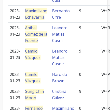
Cusnir
2023-
Maximiliano
Bernardo
9
W+P
01-23
Echavarría
Cifre
2023-
Aníbal
Leandro
9
W+R
01-23
Gómez de la
Matías
Fuente
Cusnir
2023-
Camilo
Leandro
9
W+R
01-23
Vázquez
Matías
Cusnir
2023-
Camilo
Haroldo
0
W+P
01-23
Vázquez
Brown
2023-
Sung Chin
Cristina
9
W+P
01-23
Moon
Gálvez
2023-
Fernando
Maximiliano
0
W+R