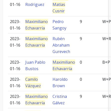
01-16
Rodriguez
Matías
Cusnir
2023-
Maximiliano
Pedro
9
W+P
01-16
Echavarría
Sangoy
2023-
Maximiliano
Rubén
9
W+R
01-16
Echavarría
Abraham
Gurevech
2023-
Juan Pablo
Maximiliano
0
B+P
01-16
Bustos
Echavarría
2023-
Camilo
Haroldo
0
W+P
01-16
Vázquez
Brown
2023-
Maximiliano
Cristina
9
W+R
01-16
Echavarría
Gálvez