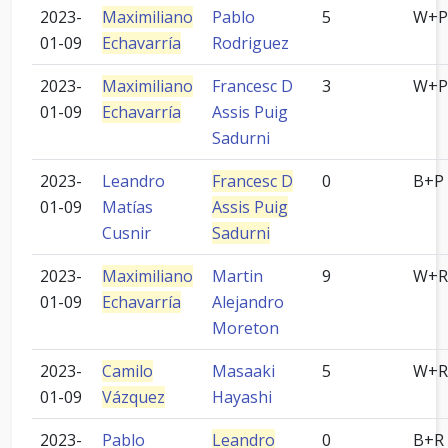
2023-
Maximiliano
Pablo
5
W+P
01-09
Echavarría
Rodriguez
2023-
Maximiliano
Francesc D
3
W+P
01-09
Echavarría
Assis Puig
Sadurni
2023-
Leandro
Francesc D
0
B+P
01-09
Matías
Assis Puig
Cusnir
Sadurni
2023-
Maximiliano
Martin
9
W+R
01-09
Echavarría
Alejandro
Moreton
2023-
Camilo
Masaaki
5
W+R
01-09
Vázquez
Hayashi
2023-
Pablo
Leandro
0
B+R