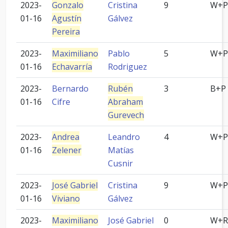
2023-
Gonzalo
Cristina
9
W+P
01-16
Agustín
Gálvez
Pereira
2023-
Maximiliano
Pablo
5
W+P
01-16
Echavarría
Rodriguez
2023-
Bernardo
Rubén
3
B+P
01-16
Cifre
Abraham
Gurevech
2023-
Andrea
Leandro
4
W+P
01-16
Zelener
Matías
Cusnir
2023-
José Gabriel
Cristina
9
W+P
01-16
Viviano
Gálvez
2023-
Maximiliano
José Gabriel
0
W+R