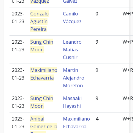
01-23
Vázquez
Gálvez
2023-
Gonzalo
Camilo
0
W+P
01-23
Agustín
Vázquez
Pereira
2023-
Sung Chin
Leandro
9
W+P
01-23
Moon
Matías
Cusnir
2023-
Maximiliano
Martin
9
W+R
01-23
Echavarría
Alejandro
Moreton
2023-
Sung Chin
Masaaki
9
W+R
01-23
Moon
Hayashi
2023-
Aníbal
Maximiliano
4
W+R
01-23
Gómez de la
Echavarría