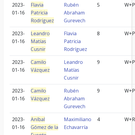
2023-
Flavia
Rubén
5
W+P
01-16
Patricia
Abraham
Rodríguez
Gurevech
2023-
Leandro
Flavia
8
W+P
01-16
Matías
Patricia
Cusnir
Rodríguez
2023-
Camilo
Leandro
9
W+P
01-16
Vázquez
Matías
Cusnir
2023-
Camilo
Rubén
9
W+P
01-16
Vázquez
Abraham
Gurevech
2023-
Aníbal
Maximiliano
4
W+R
01-16
Gómez de la
Echavarría