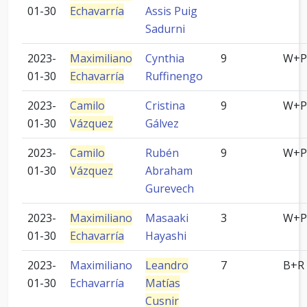
01-30
Echavarría
Assis Puig
Sadurni
2023-
Maximiliano
Cynthia
9
W+P
01-30
Echavarría
Ruffinengo
2023-
Camilo
Cristina
9
W+P
01-30
Vázquez
Gálvez
2023-
Camilo
Rubén
9
W+P
01-30
Vázquez
Abraham
Gurevech
2023-
Maximiliano
Masaaki
3
W+P
01-30
Echavarría
Hayashi
2023-
Maximiliano
Leandro
7
B+R
01-30
Echavarría
Matías
Cusnir