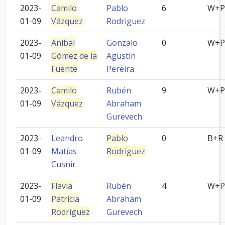
2023-
Camilo
Pablo
6
W+P
01-09
Vázquez
Rodriguez
2023-
Aníbal
Gonzalo
0
W+P
01-09
Gómez de la
Agustín
Fuente
Pereira
2023-
Camilo
Rubén
9
W+P
01-09
Vázquez
Abraham
Gurevech
2023-
Leandro
Pablo
0
B+R
01-09
Matías
Rodriguez
Cusnir
2023-
Flavia
Rubén
4
W+P
01-09
Patricia
Abraham
Rodríguez
Gurevech