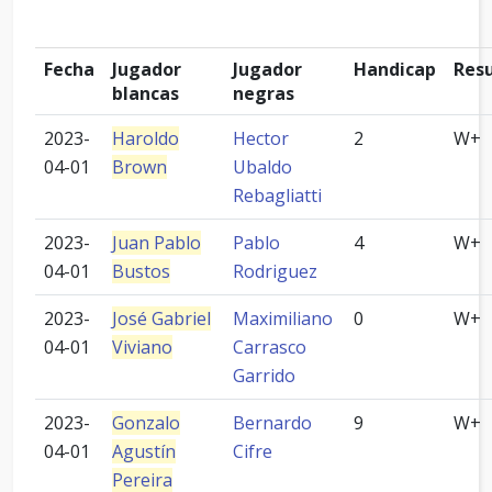
Fecha
Jugador
Jugador
Handicap
Res
blancas
negras
2023-
Haroldo
Hector
2
W+
04-01
Brown
Ubaldo
Rebagliatti
2023-
Juan Pablo
Pablo
4
W+
04-01
Bustos
Rodriguez
2023-
José Gabriel
Maximiliano
0
W+
04-01
Viviano
Carrasco
Garrido
2023-
Gonzalo
Bernardo
9
W+
04-01
Agustín
Cifre
Pereira