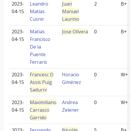
2023-
Leandro
Juan
2
B+
04-15
Matías
Manuel
Cusnir
Laurino
2023-
Matias
Jose Olivera
0
B+
04-15
Francisco
De la
Puente
Ferraris
2023-
Francesc D
Horacio
0
W+
04-15
Assis Puig
Giménez
Sadurni
2023-
Maximiliano
Andrea
0
W+
04-15
Carrasco
Zelener
Garrido
2023-
Fernando
Nicolás
5
B+