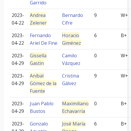
Garrido
2023-
Andrea
Bernardo
9
W+
04-22
Zelener
Cifre
2023-
Fernando
Horacio
6
B+
04-22
Ariel De Fine
Giménez
2023-
Gissella
Camilo
0
W+
04-29
Gastin
Vázquez
2023-
Aníbal
Cristina
9
W+
04-29
Gómez de la
Gálvez
Fuente
2023-
Juan Pablo
Maximiliano
0
B+
04-29
Bustos
Echavarría
2023-
Gonzalo
José María
6
B+