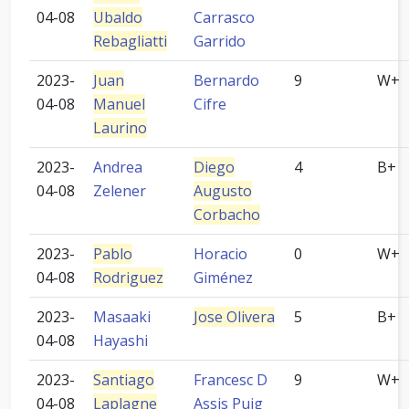
04-08
Ubaldo
Carrasco
Rebagliatti
Garrido
2023-
Juan
Bernardo
9
W+
04-08
Manuel
Cifre
Laurino
2023-
Andrea
Diego
4
B+
04-08
Zelener
Augusto
Corbacho
2023-
Pablo
Horacio
0
W+
04-08
Rodriguez
Giménez
2023-
Masaaki
Jose Olivera
5
B+
04-08
Hayashi
2023-
Santiago
Francesc D
9
W+
04-08
Laplagne
Assis Puig