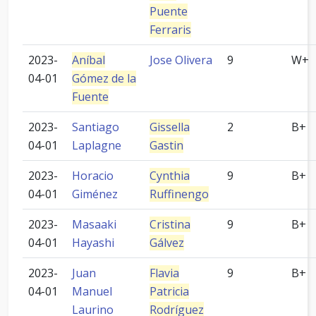
Puente
Ferraris
2023-
Aníbal
Jose Olivera
9
W+
04-01
Gómez de la
Fuente
2023-
Santiago
Gissella
2
B+
04-01
Laplagne
Gastin
2023-
Horacio
Cynthia
9
B+
04-01
Giménez
Ruffinengo
2023-
Masaaki
Cristina
9
B+
04-01
Hayashi
Gálvez
2023-
Juan
Flavia
9
B+
04-01
Manuel
Patricia
Laurino
Rodríguez