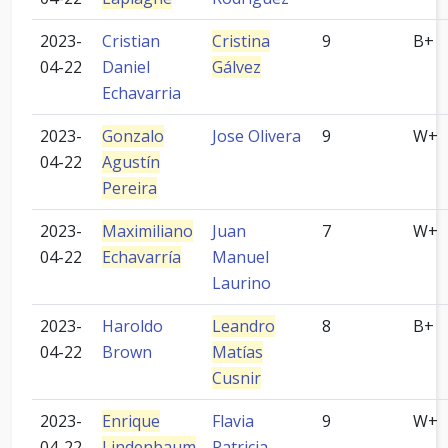
2023-
Cristian
Cristina
9
B+
04-22
Daniel
Gálvez
Echavarria
2023-
Gonzalo
Jose Olivera
9
W+
04-22
Agustín
Pereira
2023-
Maximiliano
Juan
7
W+
04-22
Echavarría
Manuel
Laurino
2023-
Haroldo
Leandro
8
B+
04-22
Brown
Matías
Cusnir
2023-
Enrique
Flavia
9
W+
04-22
Lindenbaum
Patricia