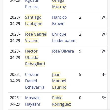
04-29
Agustín
Onega
Pereira
Murray
2023-
Santiago
Haroldo
2
W+
04-29
Laplagne
Brown
2023-
José Gabriel
Enrique
2
W+
04-29
Viviano
Lindenbaum
2023-
Hector
Jose Olivera
9
W+
04-29
Ubaldo
Rebagliatti
2023-
Cristian
Juan
5
B+
04-29
Daniel
Manuel
Echavarria
Laurino
2023-
Masaaki
Pablo
0
B+
04-29
Hayashi
Rodriguez