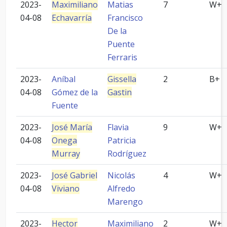
2023-
Maximiliano
Matias
7
W+
04-08
Echavarría
Francisco
De la
Puente
Ferraris
2023-
Aníbal
Gissella
2
B+
04-08
Gómez de la
Gastin
Fuente
2023-
José María
Flavia
9
W+
04-08
Onega
Patricia
Murray
Rodríguez
2023-
José Gabriel
Nicolás
4
W+
04-08
Viviano
Alfredo
Marengo
2023-
Hector
Maximiliano
2
W+