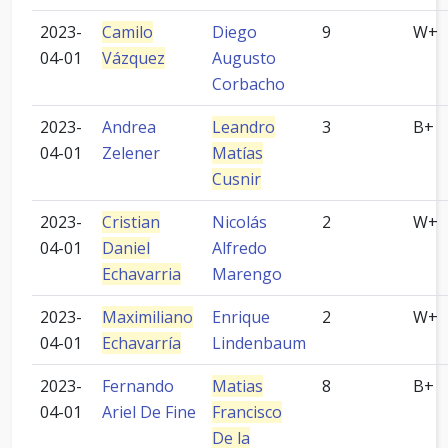
2023-
Camilo
Diego
9
W+
04-01
Vázquez
Augusto
Corbacho
2023-
Andrea
Leandro
3
B+
04-01
Zelener
Matías
Cusnir
2023-
Cristian
Nicolás
2
W+
04-01
Daniel
Alfredo
Echavarria
Marengo
2023-
Maximiliano
Enrique
2
W+
04-01
Echavarría
Lindenbaum
2023-
Fernando
Matias
8
B+
04-01
Ariel De Fine
Francisco
De la