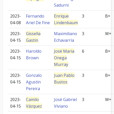
Sadurni
2023-
Fernando
Enrique
3
B+
04-08
Ariel De Fine
Lindenbaum
2023-
Gissella
Maximiliano
3
W+
04-15
Gastin
Echavarría
2023-
Haroldo
José María
6
B+
04-15
Brown
Onega
Murray
2023-
Gonzalo
Juan Pablo
3
B+
04-15
Agustín
Bustos
Pereira
2023-
Camilo
José Gabriel
3
W+
04-15
Vázquez
Viviano