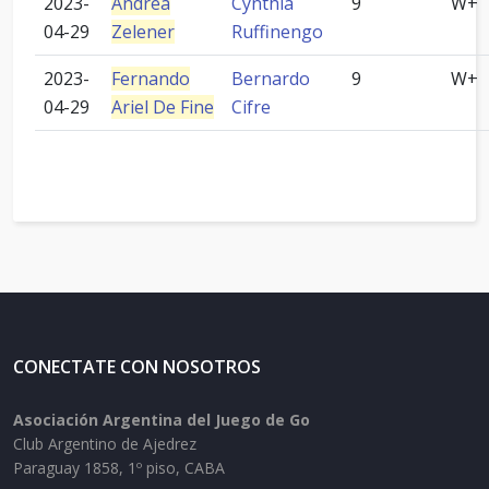
2023-
Andrea
Cynthia
9
W+
04-29
Zelener
Ruffinengo
2023-
Fernando
Bernardo
9
W+
04-29
Ariel De Fine
Cifre
CONECTATE CON NOSOTROS
Asociación Argentina del Juego de Go
Club Argentino de Ajedrez
Paraguay 1858, 1º piso, CABA