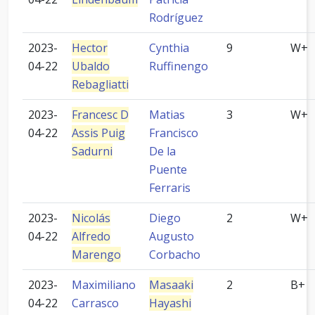
Rodríguez
2023-
Hector
Cynthia
9
W+
04-22
Ubaldo
Ruffinengo
Rebagliatti
2023-
Francesc D
Matias
3
W+
04-22
Assis Puig
Francisco
Sadurni
De la
Puente
Ferraris
2023-
Nicolás
Diego
2
W+
04-22
Alfredo
Augusto
Marengo
Corbacho
2023-
Maximiliano
Masaaki
2
B+
04-22
Carrasco
Hayashi