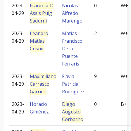
2023-
Francesc D
Nicolás
0
W+
04-29
Assis Puig
Alfredo
Sadurni
Marengo
2023-
Leandro
Matias
2
W+
04-29
Matías
Francisco
Cusnir
De la
Puente
Ferraris
2023-
Maximiliano
Flavia
9
W+
04-29
Carrasco
Patricia
Garrido
Rodríguez
2023-
Horacio
Diego
0
B+
04-29
Giménez
Augusto
Corbacho