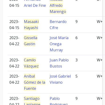
04-15
Ariel De Fine
Alfredo
Marengo
2023-
Masaaki
Bernardo
9
W+
04-15
Hayashi
Cifre
2023-
Gissella
José María
6
W+
04-22
Gastin
Onega
Murray
2023-
Camilo
Juan Pablo
3
W+
04-22
Vázquez
Bustos
2023-
Aníbal
José Gabriel
5
W+
04-22
Gómez de la
Viviano
Fuente
2023-
Santiago
Pablo
9
W+
04-22
Laplagne
Rodriguez