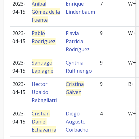
2023-
Aníbal
Enrique
7
W+
04-15
Gómez de la
Lindenbaum
Fuente
2023-
Pablo
Flavia
9
W+
04-15
Rodriguez
Patricia
Rodríguez
2023-
Santiago
Cynthia
9
W+
04-15
Laplagne
Ruffinengo
2023-
Hector
Cristina
9
B+
04-15
Ubaldo
Gálvez
Rebagliatti
2023-
Cristian
Diego
4
W+
04-15
Daniel
Augusto
Echavarria
Corbacho