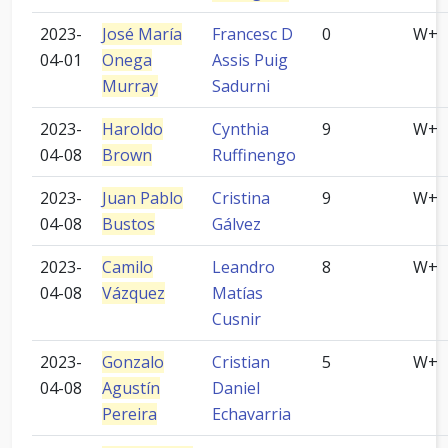
2023-
José María
Francesc D
0
W+
04-01
Onega
Assis Puig
Murray
Sadurni
2023-
Haroldo
Cynthia
9
W+
04-08
Brown
Ruffinengo
2023-
Juan Pablo
Cristina
9
W+
04-08
Bustos
Gálvez
2023-
Camilo
Leandro
8
W+
04-08
Vázquez
Matías
Cusnir
2023-
Gonzalo
Cristian
5
W+
04-08
Agustín
Daniel
Pereira
Echavarria