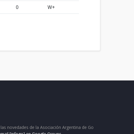
0
W+
as las novedades de la Asociación Argentina de Go
e mail [infogo] en Google Groups
.