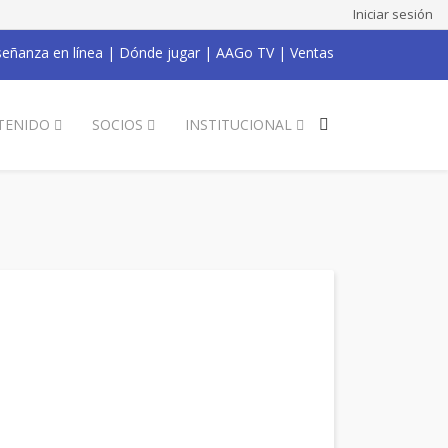
Iniciar sesión
eñanza en línea
|
Dónde jugar
|
AAGo TV
|
Ventas
TENIDO
SOCIOS
INSTITUCIONAL