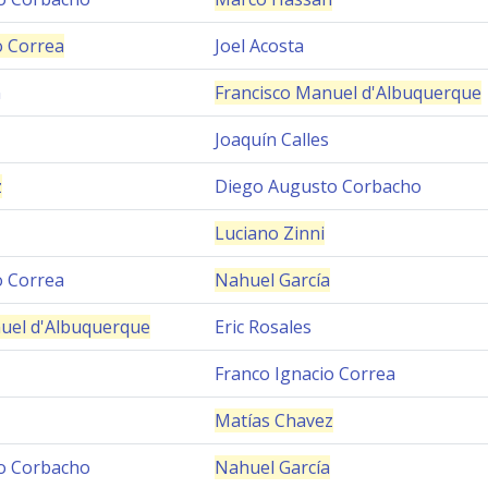
o Correa
Joel Acosta
n
Francisco Manuel d'Albuquerque
Joaquín Calles
z
Diego Augusto Corbacho
Luciano Zinni
o Correa
Nahuel García
uel d'Albuquerque
Eric Rosales
Franco Ignacio Correa
Matías Chavez
o Corbacho
Nahuel García