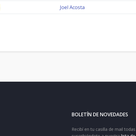
n
Joel Acosta
BOLETÍN DE NOVEDADES
Recibí en tu casilla de mail tod
suscribiéndote a nuestra
lista d