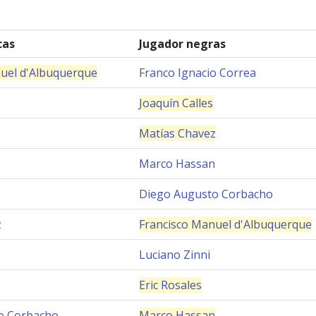
cas
Jugador negras
uel d'Albuquerque
Franco Ignacio Correa
Joaquín Calles
Matías Chavez
Marco Hassan
Diego Augusto Corbacho
z
Francisco Manuel d'Albuquerque
Luciano Zinni
Eric Rosales
o Corbacho
Marco Hassan