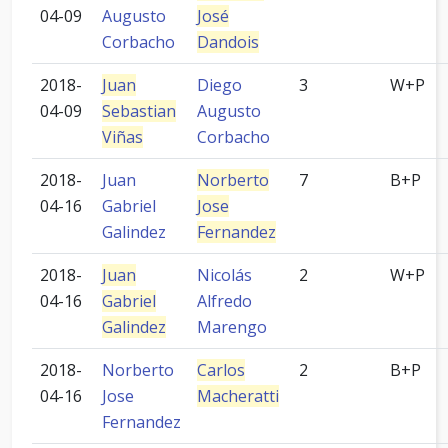
04-09
Augusto
José
Corbacho
Dandois
2018-
Juan
Diego
3
W+P
04-09
Sebastian
Augusto
Viñas
Corbacho
2018-
Juan
Norberto
7
B+P
04-16
Gabriel
Jose
Galindez
Fernandez
2018-
Juan
Nicolás
2
W+P
04-16
Gabriel
Alfredo
Galindez
Marengo
2018-
Norberto
Carlos
2
B+P
04-16
Jose
Macheratti
Fernandez