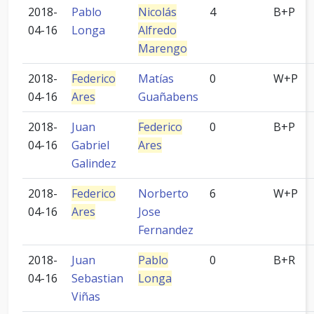
2018-
Pablo
Nicolás
4
B+P
04-16
Longa
Alfredo
Marengo
2018-
Federico
Matías
0
W+P
04-16
Ares
Guañabens
2018-
Juan
Federico
0
B+P
04-16
Gabriel
Ares
Galindez
2018-
Federico
Norberto
6
W+P
04-16
Ares
Jose
Fernandez
2018-
Juan
Pablo
0
B+R
04-16
Sebastian
Longa
Viñas