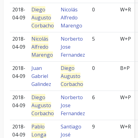
2018-
Diego
Nicolás
0
W+R
04-09
Augusto
Alfredo
Corbacho
Marengo
2018-
Nicolás
Norberto
5
W+P
04-09
Alfredo
Jose
Marengo
Fernandez
2018-
Juan
Diego
0
B+P
04-09
Gabriel
Augusto
Galindez
Corbacho
2018-
Diego
Norberto
6
W+P
04-09
Augusto
Jose
Corbacho
Fernandez
2018-
Pablo
Santiago
9
W+R
04-09
Longa
José