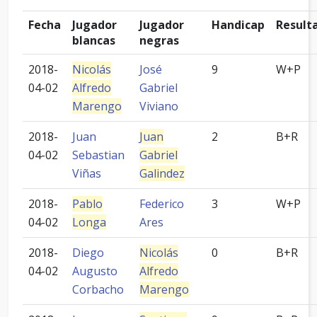
Fecha
Jugador
Jugador
Handicap
Result
blancas
negras
2018-
Nicolás
José
9
W+P
04-02
Alfredo
Gabriel
Marengo
Viviano
2018-
Juan
Juan
2
B+R
04-02
Sebastian
Gabriel
Viñas
Galindez
2018-
Pablo
Federico
3
W+P
04-02
Longa
Ares
2018-
Diego
Nicolás
0
B+R
04-02
Augusto
Alfredo
Corbacho
Marengo