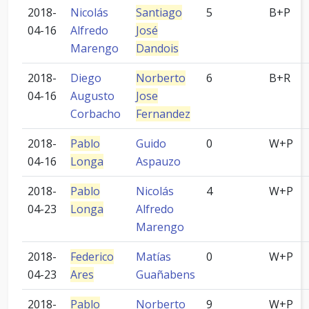
2018-
Nicolás
Santiago
5
B+P
04-16
Alfredo
José
Marengo
Dandois
2018-
Diego
Norberto
6
B+R
04-16
Augusto
Jose
Corbacho
Fernandez
2018-
Pablo
Guido
0
W+P
04-16
Longa
Aspauzo
2018-
Pablo
Nicolás
4
W+P
04-23
Longa
Alfredo
Marengo
2018-
Federico
Matías
0
W+P
04-23
Ares
Guañabens
2018-
Pablo
Norberto
9
W+P