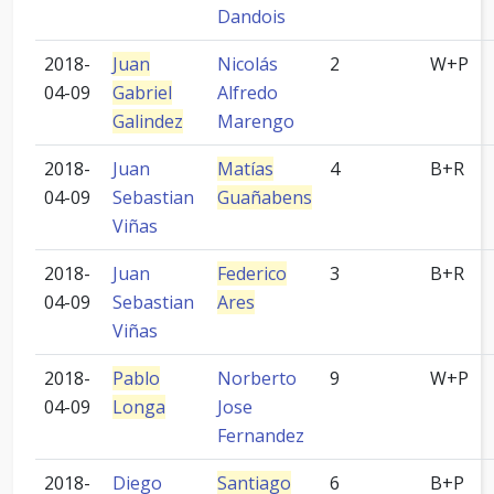
Dandois
2018-
Juan
Nicolás
2
W+P
04-09
Gabriel
Alfredo
Galindez
Marengo
2018-
Juan
Matías
4
B+R
04-09
Sebastian
Guañabens
Viñas
2018-
Juan
Federico
3
B+R
04-09
Sebastian
Ares
Viñas
2018-
Pablo
Norberto
9
W+P
04-09
Longa
Jose
Fernandez
2018-
Diego
Santiago
6
B+P