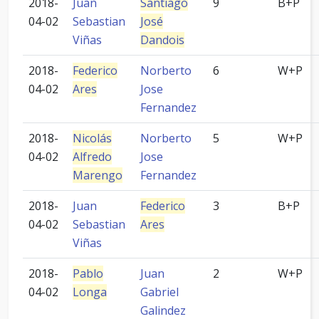
2018-
Juan
Santiago
9
B+P
04-02
Sebastian
José
Viñas
Dandois
2018-
Federico
Norberto
6
W+P
04-02
Ares
Jose
Fernandez
2018-
Nicolás
Norberto
5
W+P
04-02
Alfredo
Jose
Marengo
Fernandez
2018-
Juan
Federico
3
B+P
04-02
Sebastian
Ares
Viñas
2018-
Pablo
Juan
2
W+P
04-02
Longa
Gabriel
Galindez