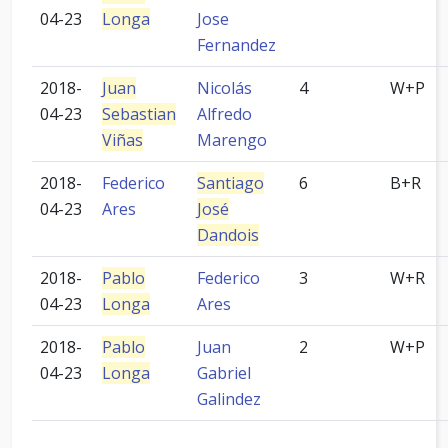
04-23
Longa
Jose
Fernandez
2018-
Juan
Nicolás
4
W+P
04-23
Sebastian
Alfredo
Viñas
Marengo
2018-
Federico
Santiago
6
B+R
04-23
Ares
José
Dandois
2018-
Pablo
Federico
3
W+R
04-23
Longa
Ares
2018-
Pablo
Juan
2
W+P
04-23
Longa
Gabriel
Galindez