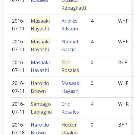
07-11
Rosales
Ubaldo
Rebagliatti
2016-
Masaaki
Andrés
4
W+P
07-11
Hayashi
Kilstein
2016-
Masaaki
Nahuel
4
W+P
07-11
Hayashi
García
2016-
Masaaki
Eric
0
B+P
07-11
Hayashi
Rosales
2016-
Haroldo
Masaaki
0
W+P
07-11
Brown
Hayashi
2016-
Santiago
Eric
4
W+R
07-11
Laplagne
Rosales
2016-
Haroldo
Hector
0
B+P
07-18
Brown
Ubaldo