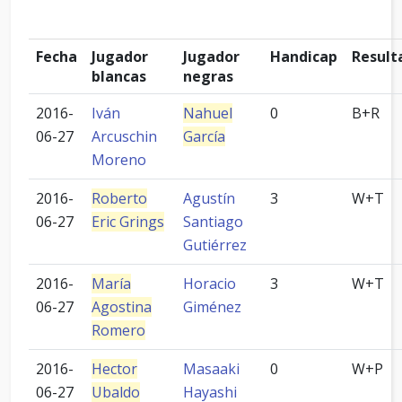
Fecha
Jugador
Jugador
Handicap
Result
blancas
negras
2016-
Iván
Nahuel
0
B+R
06-27
Arcuschin
García
Moreno
2016-
Roberto
Agustín
3
W+T
06-27
Eric Grings
Santiago
Gutiérrez
2016-
María
Horacio
3
W+T
06-27
Agostina
Giménez
Romero
2016-
Hector
Masaaki
0
W+P
06-27
Ubaldo
Hayashi