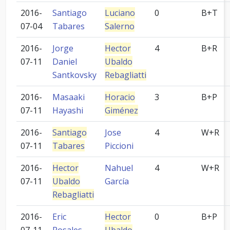
2016-
Santiago
Luciano
0
B+T
07-04
Tabares
Salerno
2016-
Jorge
Hector
4
B+R
07-11
Daniel
Ubaldo
Santkovsky
Rebagliatti
2016-
Masaaki
Horacio
3
B+P
07-11
Hayashi
Giménez
2016-
Santiago
Jose
4
W+R
07-11
Tabares
Piccioni
2016-
Hector
Nahuel
4
W+R
07-11
Ubaldo
García
Rebagliatti
2016-
Eric
Hector
0
B+P