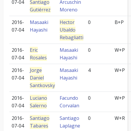
07-04
Santiago
Arcuschin
Gutiérrez
Moreno
2016-
Masaaki
Hector
0
B+P
07-04
Hayashi
Ubaldo
Rebagliatti
2016-
Eric
Masaaki
0
W+P
07-04
Rosales
Hayashi
2016-
Jorge
Masaaki
4
W+P
07-04
Daniel
Hayashi
Santkovsky
2016-
Luciano
Facundo
0
W+P
07-04
Salerno
Corvalan
2016-
Santiago
Santiago
0
W+R
07-04
Tabares
Laplagne