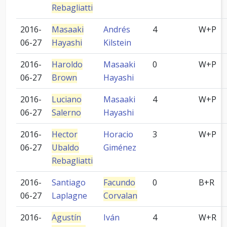
Rebagliatti
2016-
Masaaki
Andrés
4
W+P
06-27
Hayashi
Kilstein
2016-
Haroldo
Masaaki
0
W+P
06-27
Brown
Hayashi
2016-
Luciano
Masaaki
4
W+P
06-27
Salerno
Hayashi
2016-
Hector
Horacio
3
W+P
06-27
Ubaldo
Giménez
Rebagliatti
2016-
Santiago
Facundo
0
B+R
06-27
Laplagne
Corvalan
2016-
Agustín
Iván
4
W+R