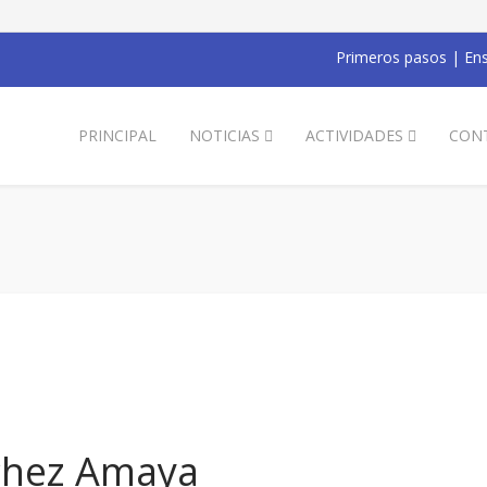
Primeros pasos
|
Ens
PRINCIPAL
NOTICIAS
ACTIVIDADES
CON
chez Amaya