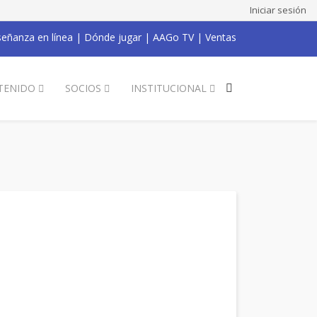
Iniciar sesión
eñanza en línea
|
Dónde jugar
|
AAGo TV
|
Ventas
TENIDO
SOCIOS
INSTITUCIONAL