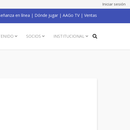
Iniciar sesión
eñanza en línea
|
Dónde jugar
|
AAGo TV
|
Ventas
ENIDO
SOCIOS
INSTITUCIONAL