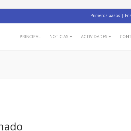
Primeros pasos
|
Ens
PRINCIPAL
NOTICIAS
ACTIVIDADES
CONT
nado