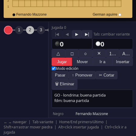
Jugada 0
|◀
◀
▶
▶|
Tab: cambiar variante
0
0
△
✕
□
○
1…
A…
Jugar
Mover
Ir a
Insertar
Modo edición
Pasar
↑ Promover
✂ Cortar
🗑 Eliminar
Negro
Fernando Mazzone
Blanco
German aguirre
← → navegar | Tab variante | Home/End primero/último |
Resultado
Negro +79.5
Shift+arrastrar mover piedra | Alt+click insertar jugada | Ctrl+click ir a
jugada
Komi
6.5