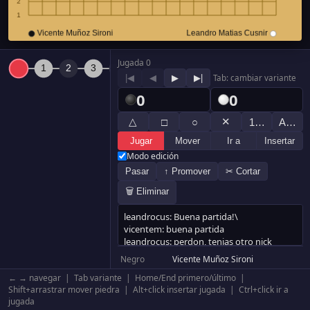
Jugada 0
|◀
◀
▶
▶|
Tab: cambiar variante
0
0
△
✕
□
○
1…
A…
Jugar
Mover
Ir a
Insertar
Modo edición
Pasar
↑ Promover
✂ Cortar
🗑 Eliminar
Negro
Vicente Muñoz Sironi
Blanco
Leandro Matias Cusnir
← → navegar | Tab variante | Home/End primero/último |
Resultado
Blanco +259.5
Shift+arrastrar mover piedra | Alt+click insertar jugada | Ctrl+click ir a
jugada
Komi
0.5