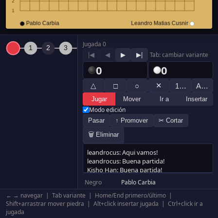
Jugada 0
|◀
◀
▶
▶|
Tab: cambiar variante
0
0
△
✕
□
○
1…
A…
Jugar
Mover
Ir a
Insertar
Modo edición
Pasar
↑ Promover
✂ Cortar
🗑 Eliminar
Negro
Pablo Carbia
Blanco
Leandro Matias Cusnir
← → navegar | Tab variante | Home/End primero/último |
Resultado
Blanco +35.5
Shift+arrastrar mover piedra | Alt+click insertar jugada | Ctrl+click ir a
jugada
Komi
0.5