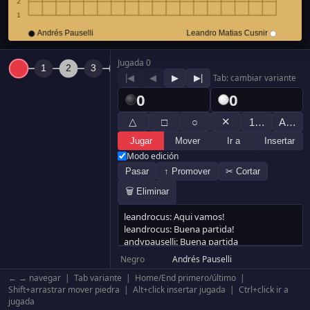
Jugada 0
|◀
◀
▶
▶|
Tab: cambiar variante
0
0
△
✕
□
○
1…
A…
Jugar
Mover
Ir a
Insertar
Modo edición
Pasar
↑ Promover
✂ Cortar
🗑 Eliminar
Negro
Andrés Pauselli
Blanco
Leandro Matias Cusnir
← → navegar | Tab variante | Home/End primero/último |
Resultado
Negro por abandono
Shift+arrastrar mover piedra | Alt+click insertar jugada | Ctrl+click ir a
jugada
Komi
6.5