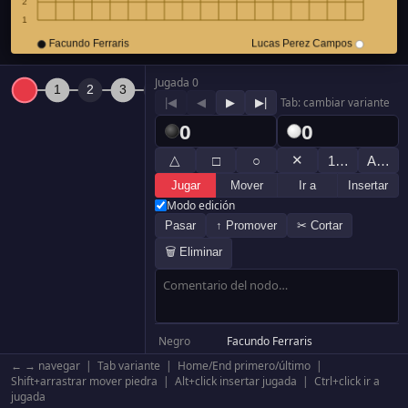
Jugada 0
|◀
◀
▶
▶|
Tab: cambiar variante
0
0
△
✕
□
○
1…
A…
Jugar
Mover
Ir a
Insertar
Modo edición
Pasar
↑ Promover
✂ Cortar
🗑 Eliminar
Negro
Facundo Ferraris
Blanco
Lucas Perez Campos
← → navegar | Tab variante | Home/End primero/último |
Resultado
Blanco +36.5
Shift+arrastrar mover piedra | Alt+click insertar jugada | Ctrl+click ir a
jugada
Komi
0.5