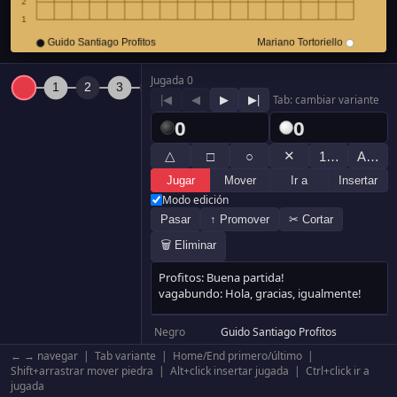
Jugada 0
|◀
◀
▶
▶|
Tab: cambiar variante
0
0
△
✕
□
○
1…
A…
Jugar
Mover
Ir a
Insertar
Modo edición
Pasar
↑ Promover
✂ Cortar
🗑 Eliminar
Negro
Guido Santiago Profitos
Blanco
Mariano Tortoriello
← → navegar | Tab variante | Home/End primero/último |
Resultado
Blanco por tiempo
Shift+arrastrar mover piedra | Alt+click insertar jugada | Ctrl+click ir a
jugada
Komi
0.5