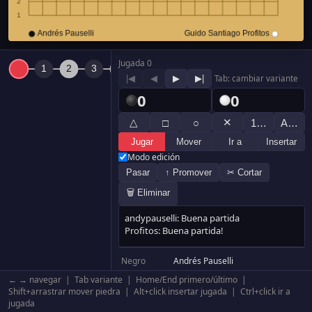
Jugada 0
|◀
◀
▶
▶|
Tab: cambiar variante
0
0
△
✕
□
○
1…
A…
Jugar
Mover
Ir a
Insertar
Modo edición
Pasar
↑ Promover
✂ Cortar
🗑 Eliminar
Negro
Andrés Pauselli
Blanco
Guido Santiago Profitos
← → navegar | Tab variante | Home/End primero/último |
Resultado
Blanco +28.5
Shift+arrastrar mover piedra | Alt+click insertar jugada | Ctrl+click ir a
jugada
Komi
6.5